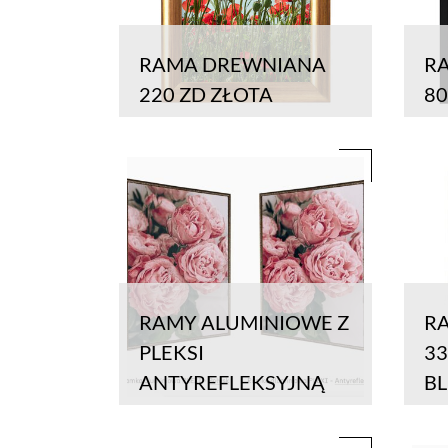
RAMA DREWNIANA
R
220 ZD ZŁOTA
8
RAMY ALUMINIOWE Z
R
PLEKSI
33
ANTYREFLEKSYJNĄ
B