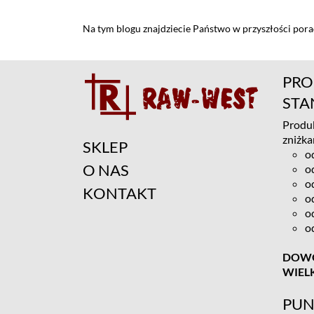
Na tym blogu znajdziecie Państwo w przyszłości por
PRO
ST
Produk
zniżka
SKLEP
o
O NAS
o
o
KONTAKT
o
o
o
DOWÓ
WIEL
PUN