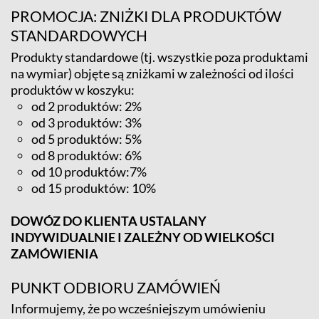
PROMOCJA: ZNIŻKI DLA PRODUKTÓW
STANDARDOWYCH
Produkty standardowe (tj. wszystkie poza produktami
na wymiar) objęte są zniżkami w zależności od ilości
produktów w koszyku:
od 2 produktów: 2%
od 3 produktów: 3%
od 5 produktów: 5%
od 8 produktów: 6%
od 10 produktów:7%
od 15 produktów: 10%
DOWÓZ DO KLIENTA USTALANY
INDYWIDUALNIE I ZALEŻNY OD WIELKOŚCI
ZAMÓWIENIA
PUNKT ODBIORU ZAMÓWIEŃ
Informujemy, że po wcześniejszym umówieniu