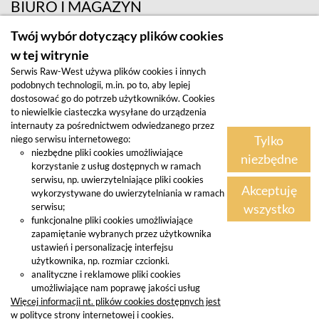
BIURO I MAGAZYN
ul. Krośnieńska 12; 65-625 Zielona Góra
Twój wybór dotyczący plików cookies
w tej witrynie
Serwis Raw-West używa plików cookies i innych
podobnych technologii, m.in. po to, aby lepiej
dostosować go do potrzeb użytkowników. Cookies
to niewielkie ciasteczka wysyłane do urządzenia
internauty za pośrednictwem odwiedzanego przez
Tylko
niego serwisu internetowego:
Regulamin
niezbędne pliki cookies umożliwiające
niezbędne
korzystanie z usług dostępnych w ramach
Polityka prywatności
serwisu, np. uwierzytelniające pliki cookies
Akceptuję
wykorzystywane do uwierzytelniania w ramach
© 2025 Raw-West - powered by
wszystko
serwisu;
funkcjonalne pliki cookies umożliwiające
INUMARKET
zapamiętanie wybranych przez użytkownika
ustawień i personalizację interfejsu
użytkownika, np. rozmiar czcionki.
analityczne i reklamowe pliki cookies
umożliwiające nam poprawę jakości usług
Więcej informacji nt. plików cookies dostępnych jest
w polityce strony internetowej i cookies.