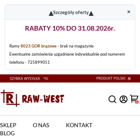
▴
▴
✕
Szczegóły oferty
RABATY 10% DO 31.08.2026r.
Ramy
8023 GOR brązowe
- brak na magazynie
Ewentualne zamówienia uzgadniane indywidualnie pod numerem
telefonu - 725899051
0
SKLEP
O NAS
KONTAKT
BLOG