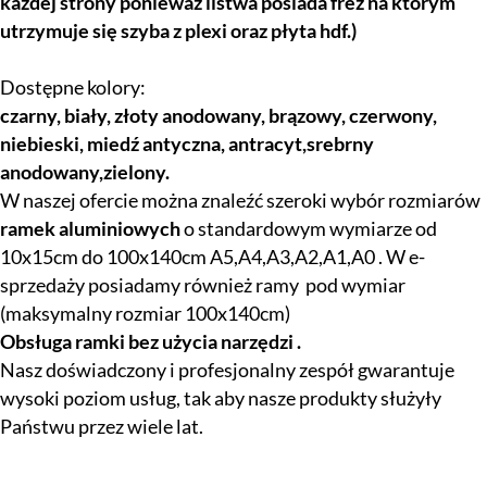
każdej strony ponieważ listwa posiada frez na którym
utrzymuje się szyba z plexi oraz płyta hdf.)
Dostępne kolory:
czarny, biały, złoty anodowany, brązowy, czerwony,
niebieski, miedź antyczna, antracyt,srebrny
anodowany,zielony.
W naszej ofercie można znaleźć szeroki wybór rozmiarów
ramek aluminiowych
o standardowym wymiarze od
10x15cm do 100x140cm A5,A4,A3,A2,A1,A0 . W e-
sprzedaży posiadamy również ramy pod wymiar
(maksymalny rozmiar 100x140cm)
Obsługa ramki bez użycia narzędzi .
Nasz doświadczony i profesjonalny zespół gwarantuje
wysoki poziom usług, tak aby nasze produkty służyły
Państwu przez wiele lat.