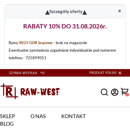
▴
▴
✕
Szczegóły oferty
RABATY 10% DO 31.08.2026r.
Ramy
8023 GOR brązowe
- brak na magazynie
Ewentualne zamówienia uzgadniane indywidualnie pod numerem
telefonu - 725899051
0
SKLEP
O NAS
KONTAKT
BLOG