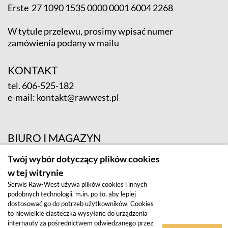
Erste 27 1090 1535 0000 0001 6004 2268
W tytule przelewu, prosimy wpisać numer
zamówienia podany w mailu
KONTAKT
tel.
606-525-182
e-mail:
kontakt@rawwest.pl
BIURO I MAGAZYN
ul. Krośnieńska 12; 65-625 Zielona Góra
Twój wybór dotyczący plików cookies
w tej witrynie
Serwis Raw-West używa plików cookies i innych
podobnych technologii, m.in. po to, aby lepiej
dostosować go do potrzeb użytkowników. Cookies
to niewielkie ciasteczka wysyłane do urządzenia
internauty za pośrednictwem odwiedzanego przez