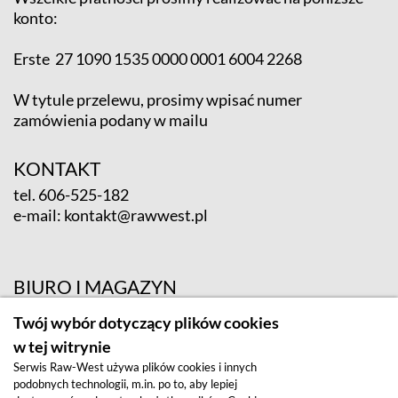
konto:
Erste 27 1090 1535 0000 0001 6004 2268
W tytule przelewu, prosimy wpisać numer
zamówienia podany w mailu
KONTAKT
tel.
606-525-182
e-mail:
kontakt@rawwest.pl
BIURO I MAGAZYN
ul. Krośnieńska 12; 65-625 Zielona Góra
Twój wybór dotyczący plików cookies
w tej witrynie
Serwis Raw-West używa plików cookies i innych
podobnych technologii, m.in. po to, aby lepiej