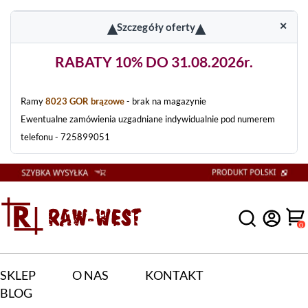
▴
▴
✕
Szczegóły oferty
RABATY 10% DO 31.08.2026r.
Ramy
8023 GOR brązowe
- brak na magazynie
Ewentualne zamówienia uzgadniane indywidualnie pod numerem
telefonu - 725899051
0
SKLEP
O NAS
KONTAKT
BLOG