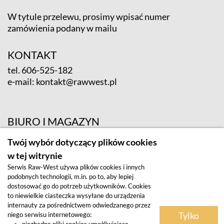
W tytule przelewu, prosimy wpisać numer
zamówienia podany w mailu
KONTAKT
tel.
606-525-182
e-mail:
kontakt@rawwest.pl
BIURO I MAGAZYN
ul. Krośnieńska 12; 65-625 Zielona Góra
Twój wybór dotyczący plików cookies
w tej witrynie
Serwis Raw-West używa plików cookies i innych
podobnych technologii, m.in. po to, aby lepiej
dostosować go do potrzeb użytkowników. Cookies
to niewielkie ciasteczka wysyłane do urządzenia
internauty za pośrednictwem odwiedzanego przez
Tylko
niego serwisu internetowego:
Regulamin