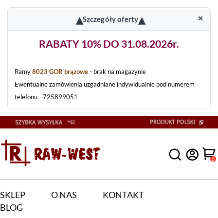
▴
▴
✕
Szczegóły oferty
RABATY 10% DO 31.08.2026r.
Ramy
8023 GOR brązowe
- brak na magazynie
Ewentualne zamówienia uzgadniane indywidualnie pod numerem
telefonu - 725899051
0
SKLEP
O NAS
KONTAKT
BLOG