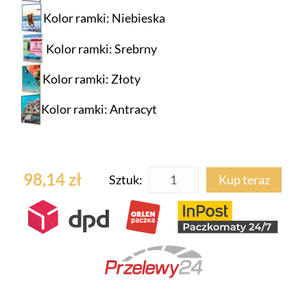
Kolor ramki: Niebieska
Kolor ramki: Srebrny
Kolor ramki: Złoty
Kolor ramki: Antracyt
98,14 zł
Sztuk:
Kup teraz