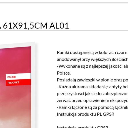
61X91,5CM AL01
Ramki dostępne są w kolorach czarn
anodowany(przy większych ilościac
-Wykonane są z najlepszej jakości 
Polsce.
Posiadają zawieszki w pionie oraz p
-Każda alurama składa się z płyty h
przejrzystości jak szkło zabezpieczo
zerwać przed oprawieniem ekspozycj
-Ramki łączone są za pomocą łączni
Instrukcja produktu PL GPSR
Instrukcja produktu GPSR