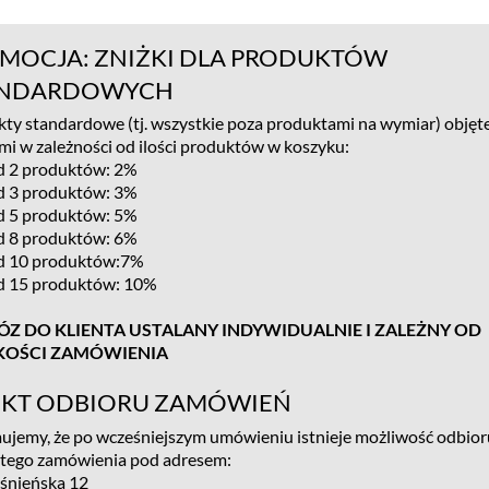
MOCJA: ZNIŻKI DLA PRODUKTÓW
ANDARDOWYCH
ty standardowe (tj. wszystkie poza produktami na wymiar) objęte
mi w zależności od ilości produktów w koszyku:
d 2 produktów: 2%
d 3 produktów: 3%
d 5 produktów: 5%
d 8 produktów: 6%
d 10 produktów:7%
d 15 produktów: 10%
Z DO KLIENTA USTALANY INDYWIDUALNIE I ZALEŻNY OD
KOŚCI ZAMÓWIENIA
KT ODBIORU ZAMÓWIEŃ
ujemy, że po wcześniejszym umówieniu istnieje możliwość odbior
stego zamówienia pod adresem:
ośnieńska 12