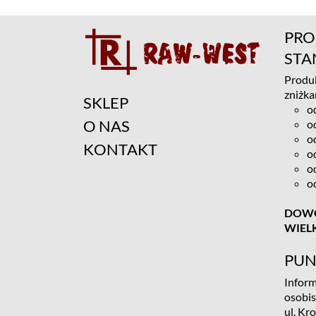
PRO
ST
Produk
zniżka
SKLEP
o
O NAS
o
o
KONTAKT
o
o
o
DOWÓ
WIEL
PUN
Inform
osobi
ul. Kr