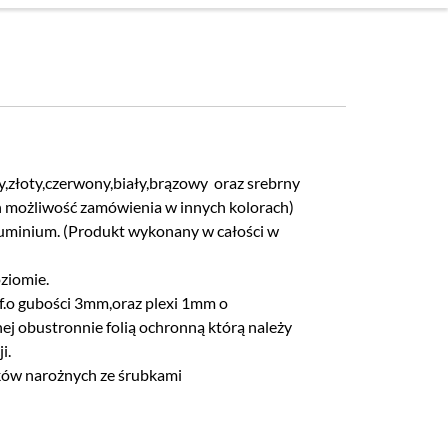
y,złoty,czerwony,biały,brązowy oraz srebrny
h możliwość zamówienia w innych kolorach)
aluminium. (Produkt wykonany w całości w
oziomie.
df.o gubości 3mm,oraz plexi 1mm o
nej obustronnie folią ochronną którą należy
i.
ków narożnych ze śrubkami