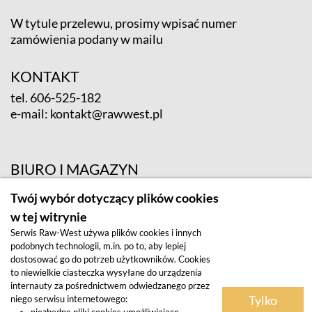
W tytule przelewu, prosimy wpisać numer
zamówienia podany w mailu
KONTAKT
tel.
606-525-182
e-mail:
kontakt@rawwest.pl
BIURO I MAGAZYN
ul. Krośnieńska 12; 65-625 Zielona Góra
Twój wybór dotyczący plików cookies
w tej witrynie
Serwis Raw-West używa plików cookies i innych
podobnych technologii, m.in. po to, aby lepiej
dostosować go do potrzeb użytkowników. Cookies
to niewielkie ciasteczka wysyłane do urządzenia
internauty za pośrednictwem odwiedzanego przez
Tylko
niego serwisu internetowego:
Regulamin