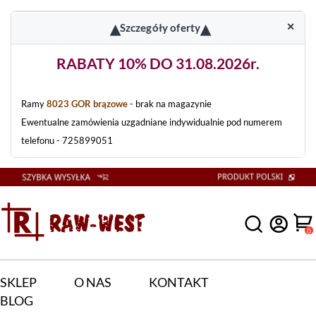
▴
▴
✕
Szczegóły oferty
RABATY 10% DO 31.08.2026r.
Ramy
8023 GOR brązowe
- brak na magazynie
Ewentualne zamówienia uzgadniane indywidualnie pod numerem
telefonu - 725899051
0
SKLEP
O NAS
KONTAKT
BLOG