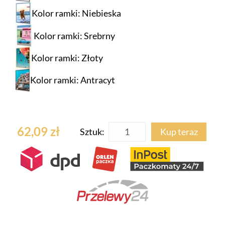
Kolor ramki: Niebieska
Kolor ramki: Srebrny
Kolor ramki: Złoty
Kolor ramki: Antracyt
62,09 zł
Sztuk:
Kup teraz