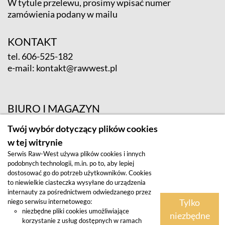
W tytule przelewu, prosimy wpisać numer
zamówienia podany w mailu
KONTAKT
tel.
606-525-182
e-mail:
kontakt@rawwest.pl
BIURO I MAGAZYN
ul. Krośnieńska 12; 65-625 Zielona Góra
Twój wybór dotyczący plików cookies
w tej witrynie
Serwis Raw-West używa plików cookies i innych
podobnych technologii, m.in. po to, aby lepiej
dostosować go do potrzeb użytkowników. Cookies
to niewielkie ciasteczka wysyłane do urządzenia
internauty za pośrednictwem odwiedzanego przez
Tylko
niego serwisu internetowego:
Regulamin
niezbędne pliki cookies umożliwiające
niezbędne
korzystanie z usług dostępnych w ramach
Polityka prywatności