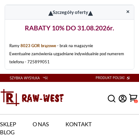
▴
▴
✕
Szczegóły oferty
RABATY 10% DO 31.08.2026r.
Ramy
8023 GOR brązowe
- brak na magazynie
Ewentualne zamówienia uzgadniane indywidualnie pod numerem
telefonu - 725899051
0
SKLEP
O NAS
KONTAKT
BLOG