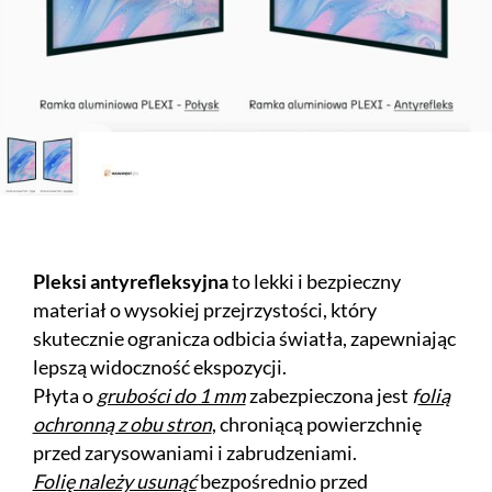
Pleksi antyrefleksyjna
to lekki i bezpieczny
materiał o wysokiej przejrzystości, który
skutecznie ogranicza odbicia światła, zapewniając
lepszą widoczność ekspozycji.
Płyta o
grubości do 1 mm
zabezpieczona jest
f
olią
ochronną z obu stron
, chroniącą powierzchnię
przed zarysowaniami i zabrudzeniami.
Folię należy usunąć
bezpośrednio przed