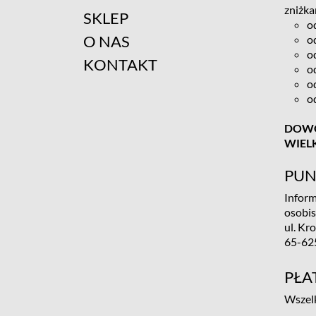
zniżka
SKLEP
o
O NAS
o
o
KONTAKT
o
o
o
DOWÓ
WIEL
PUN
Inform
osobi
ul. Kr
65-62
PŁA
Wszelk