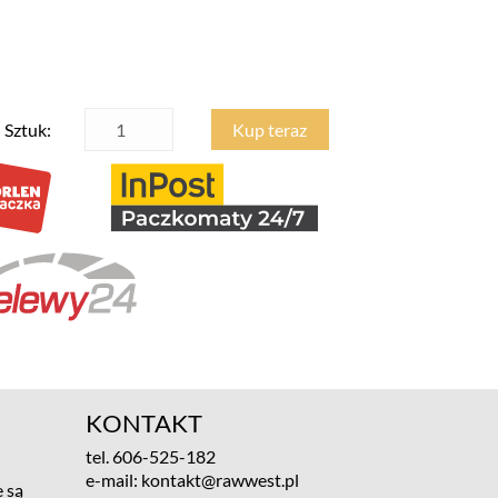
Sztuk:
Kup teraz
KONTAKT
tel.
606-525-182
e-mail:
kontakt@rawwest.pl
 są