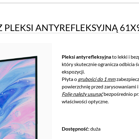
 PLEKSI ANTYREFLEKSYJNĄ 61X
Pleksi antyrefleksyjna
to lekki i be
który skutecznie ogranicza odbicia 
ekspozycji.
Płyta o
grubości do 1 mm
zabezpiecz
powierzchnię przed zarysowaniami i
Folię należy usunąć
bezpośrednio pr
właściwości optyczne.
Dostępność:
duża