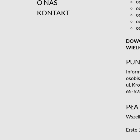
O NAS
o
o
KONTAKT
o
o
o
DOWÓ
WIEL
PUN
Inform
osobi
ul. Kr
65-62
PŁA
Wszelk
Erste