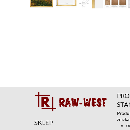
PRO
ST
Produk
zniżka
SKLEP
o