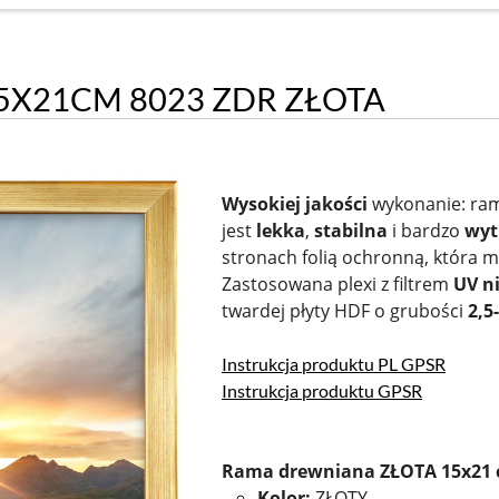
X21CM 8023 ZDR ZŁOTA
Wysokiej jakości
wykonanie: ram
jest
lekka
,
stabilna
i bardzo
wyt
stronach folią ochronną, która 
Zastosowana plexi z filtrem
UV ni
twardej płyty HDF o grubości
2,5
Instrukcja produktu PL GPSR
Instrukcja produktu GPSR
Rama drewniana ZŁOTA 15x21
Kolor:
ZŁOTY