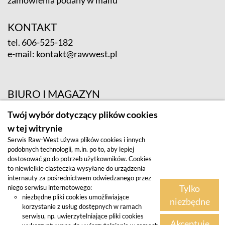
KONTAKT
tel.
606-525-182
e-mail:
kontakt@rawwest.pl
BIURO I MAGAZYN
ul. Krośnieńska 12; 65-625 Zielona Góra
Twój wybór dotyczący plików cookies
w tej witrynie
Serwis Raw-West używa plików cookies i innych
podobnych technologii, m.in. po to, aby lepiej
dostosować go do potrzeb użytkowników. Cookies
to niewielkie ciasteczka wysyłane do urządzenia
internauty za pośrednictwem odwiedzanego przez
Tylko
niego serwisu internetowego:
Regulamin
niezbędne pliki cookies umożliwiające
niezbędne
korzystanie z usług dostępnych w ramach
Polityka prywatności
serwisu, np. uwierzytelniające pliki cookies
Akceptuję