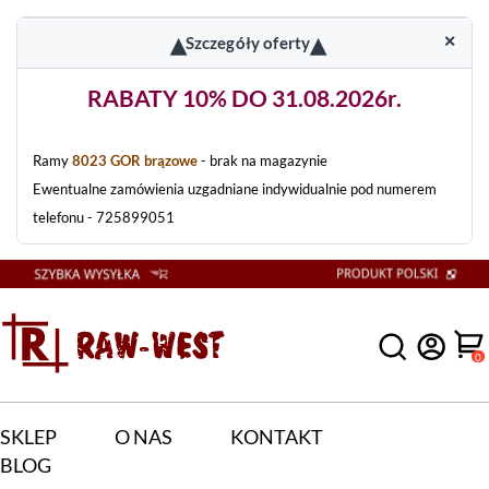
▴
▴
✕
Szczegóły oferty
RABATY 10% DO 31.08.2026r.
Ramy
8023 GOR brązowe
- brak na magazynie
Ewentualne zamówienia uzgadniane indywidualnie pod numerem
telefonu - 725899051
0
SKLEP
O NAS
KONTAKT
BLOG