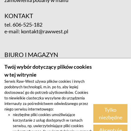
KONTAKT
tel.
606-525-182
e-mail:
kontakt@rawwest.pl
BIURO I MAGAZYN
ul. Krośnieńska 12; 65-625 Zielona Góra
Twój wybór dotyczący plików cookies
w tej witrynie
Serwis Raw-West używa plików cookies i innych
podobnych technologii, m.in. po to, aby lepiej
dostosować go do potrzeb użytkowników. Cookies
to niewielkie ciasteczka wysyłane do urządzenia
internauty za pośrednictwem odwiedzanego przez
Tylko
niego serwisu internetowego:
Regulamin
niezbędne pliki cookies umożliwiające
niezbędne
korzystanie z usług dostępnych w ramach
Polityka prywatności
serwisu, np. uwierzytelniające pliki cookies
Akceptuję