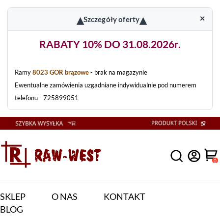
▴
▴
✕
Szczegóły oferty
RABATY 10% DO 31.08.2026r.
Ramy
8023 GOR brązowe
- brak na magazynie
Ewentualne zamówienia uzgadniane indywidualnie pod numerem
telefonu - 725899051
0
SKLEP
O NAS
KONTAKT
BLOG