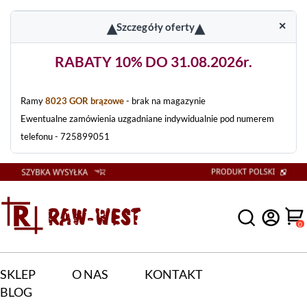
▴
▴
✕
Szczegóły oferty
RABATY 10% DO 31.08.2026r.
Ramy
8023 GOR brązowe
- brak na magazynie
Ewentualne zamówienia uzgadniane indywidualnie pod numerem
telefonu - 725899051
0
SKLEP
O NAS
KONTAKT
BLOG