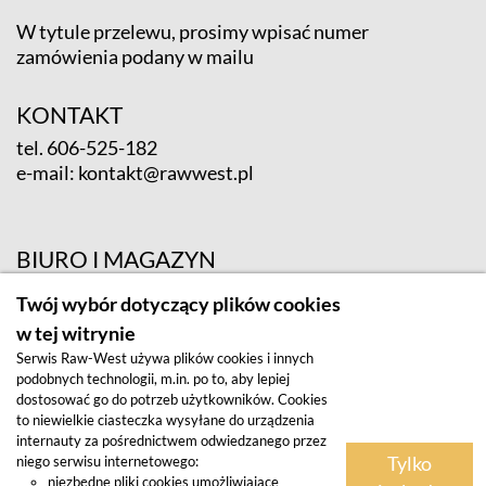
W tytule przelewu, prosimy wpisać numer
zamówienia podany w mailu
KONTAKT
tel.
606-525-182
e-mail:
kontakt@rawwest.pl
BIURO I MAGAZYN
ul. Krośnieńska 12; 65-625 Zielona Góra
Twój wybór dotyczący plików cookies
w tej witrynie
Serwis Raw-West używa plików cookies i innych
podobnych technologii, m.in. po to, aby lepiej
dostosować go do potrzeb użytkowników. Cookies
to niewielkie ciasteczka wysyłane do urządzenia
internauty za pośrednictwem odwiedzanego przez
Tylko
niego serwisu internetowego:
Regulamin
niezbędne pliki cookies umożliwiające