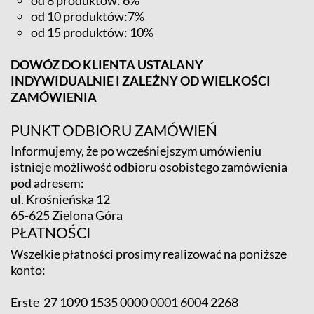
od 8 produktów: 6%
od 10 produktów:7%
od 15 produktów: 10%
DOWÓZ DO KLIENTA USTALANY
INDYWIDUALNIE I ZALEŻNY OD WIELKOŚCI
ZAMÓWIENIA
PUNKT ODBIORU ZAMÓWIEŃ
Informujemy, że po wcześniejszym umówieniu
istnieje możliwość odbioru osobistego zamówienia
pod adresem:
ul. Krośnieńska 12
65-625 Zielona Góra
PŁATNOŚCI
Wszelkie płatności prosimy realizować na poniższe
konto:
Erste 27 1090 1535 0000 0001 6004 2268