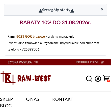
▴
▴
✕
Szczegóły oferty
RABATY 10% DO 31.08.2026r.
Ramy
8023 GOR brązowe
- brak na magazynie
Ewentualne zamówienia uzgadniane indywidualnie pod numerem
telefonu - 725899051
0
SKLEP
O NAS
KONTAKT
BLOG