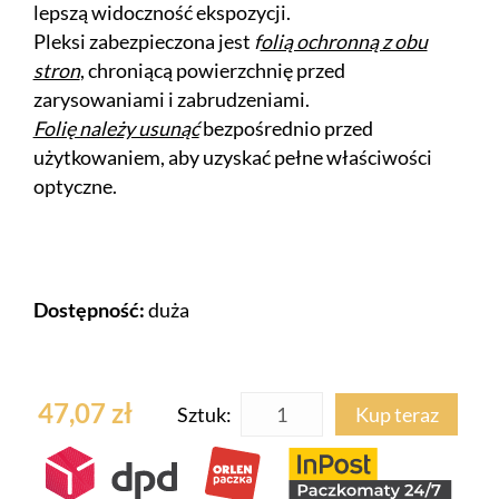
lepszą widoczność ekspozycji.
Pleksi zabezpieczona jest
f
olią ochronną z obu
stron
, chroniącą powierzchnię przed
zarysowaniami i zabrudzeniami.
Folię należy usunąć
bezpośrednio przed
użytkowaniem, aby uzyskać pełne właściwości
optyczne.
Dostępność:
duża
47,07 zł
Sztuk:
Kup teraz