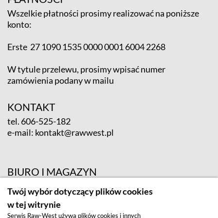
Wszelkie płatności prosimy realizować na poniższe
konto:
Erste 27 1090 1535 0000 0001 6004 2268
W tytule przelewu, prosimy wpisać numer
zamówienia podany w mailu
KONTAKT
tel.
606-525-182
e-mail:
kontakt@rawwest.pl
BIURO I MAGAZYN
ul. Krośnieńska 12; 65-625 Zielona Góra
Twój wybór dotyczący plików cookies
w tej witrynie
Serwis Raw-West używa plików cookies i innych