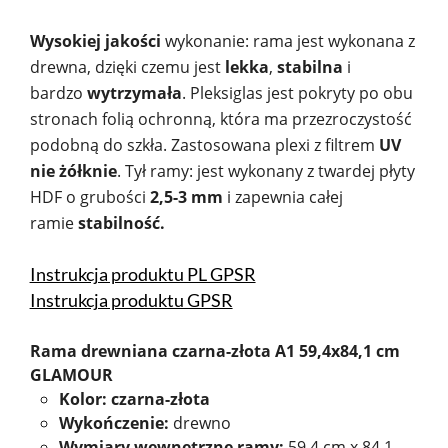
Wysokiej jakości
wykonanie: rama jest wykonana z
drewna, dzięki czemu jest
lekka
,
stabilna
i
bardzo
wytrzymała
. Pleksiglas jest pokryty po obu
stronach folią ochronną, która ma przezroczystość
podobną do szkła. Zastosowana plexi z filtrem
UV
nie żółknie
. Tył ramy: jest wykonany z twardej płyty
HDF o grubości
2,5-3 mm
i zapewnia całej
ramie
stabilność.
Instrukcja produktu PL GPSR
Instrukcja produktu GPSR
Rama drewniana czarna-złota A1 59,4x84,1 cm
GLAMOUR
Kolor: czarna-złota
Wykończenie:
drewno
Wymiary wewnętrzne ramy:
59,4 cm x 84,1