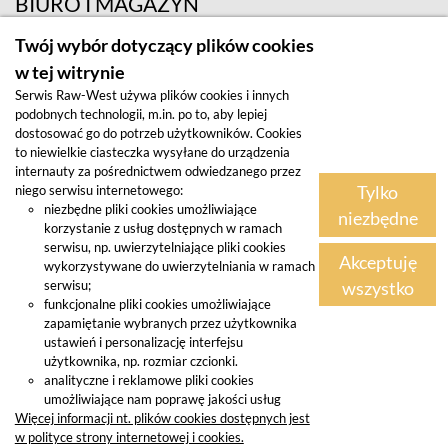
BIURO I MAGAZYN
ul. Krośnieńska 12; 65-625 Zielona Góra
Twój wybór dotyczący plików cookies
w tej witrynie
Serwis Raw-West używa plików cookies i innych
podobnych technologii, m.in. po to, aby lepiej
dostosować go do potrzeb użytkowników. Cookies
to niewielkie ciasteczka wysyłane do urządzenia
internauty za pośrednictwem odwiedzanego przez
Tylko
niego serwisu internetowego:
Regulamin
niezbędne pliki cookies umożliwiające
niezbędne
korzystanie z usług dostępnych w ramach
Polityka prywatności
serwisu, np. uwierzytelniające pliki cookies
Akceptuję
wykorzystywane do uwierzytelniania w ramach
© 2025 Raw-West - powered by
wszystko
serwisu;
funkcjonalne pliki cookies umożliwiające
INUMARKET
zapamiętanie wybranych przez użytkownika
ustawień i personalizację interfejsu
użytkownika, np. rozmiar czcionki.
analityczne i reklamowe pliki cookies
umożliwiające nam poprawę jakości usług
Więcej informacji nt. plików cookies dostępnych jest
w polityce strony internetowej i cookies.