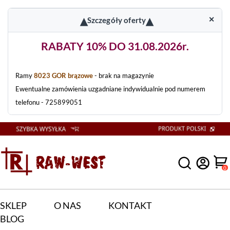
▴
▴
✕
Szczegóły oferty
RABATY 10% DO 31.08.2026r.
Ramy
8023 GOR brązowe
- brak na magazynie
Ewentualne zamówienia uzgadniane indywidualnie pod numerem
telefonu - 725899051
0
SKLEP
O NAS
KONTAKT
BLOG