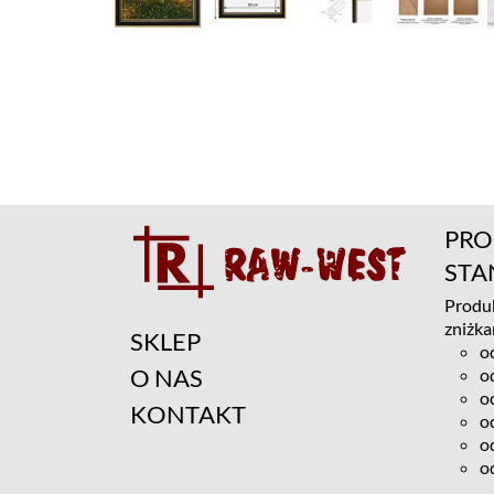
PRO
ST
Produk
zniżka
SKLEP
o
O NAS
o
o
KONTAKT
o
o
o