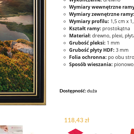
Wymiary wewnętrzne ramy
Wymiary zewnętrzne ramy
Wymiary profilu:
1,5 cm x 1
Kształt ramy:
prostokątna
Materiał:
drewno, plexi, pły
Grubość pleksi:
1 mm
Grubość płyty HDF:
3 mm
Folia ochronna:
po obu stro
Sposób wieszania:
pionowo
Dostępność:
duża
118,43 zł