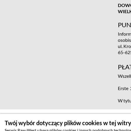
DOWÓ
WIEL
PUN
Inform
osobi
ul. Kr
65-62
PŁA
Wszelk
Erste
W tytu
Twój wybór dotyczący plików cookies w tej witr
Serwis Raw-West używa plików cookies i innych podobnych technologii,