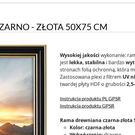
ARNO - ZŁOTA 50X75 CM
Wysokiej jakości
wykonanie: ram
jest
lekka
,
stabilna
i bardzo
wyt
stronach folią ochronną, która 
Zastosowana plexi z filtrem
UV ni
twardej płyty HDF o grubości
2,5
Instrukcja produktu PL GPSR
Instrukcja produktu GPSR
Rama drewniana czarna-złota
Kolor: czarna-złota
Wykończenie:
drewno